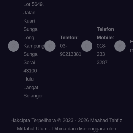
Lot 5649,
Jalan
Kuari
Sungai
Telefon
Long
Telefon:
Mobile:
E
Kampung
03-
018-
m
Sungai
90213381
233
Serai
3287
43100
Hulu
Langat
Selangor
Hakcipta Terpelihara © 2023 - 2026 Maahad Tahfiz
Miftahul Ulum - Dibina dan diselenggara oleh