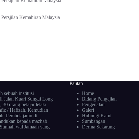
Persijilan Kemahiran Malaysia
 Persjilan Kemahiran Malaysia
Pautan
sebuah institusi
Home
di Jalan Kuari Sungai Long
Bidang Pengajian
 30 orang pelajar lelaki
Pengenalan
afiz / Hafizah. Kemudian
Galeri
ah. Pembelajaran di
Hubungi Kami
pandukan kepada mazhab
Sumbangan
li Sunnah wal Jamaah yang
Derma Sekarang