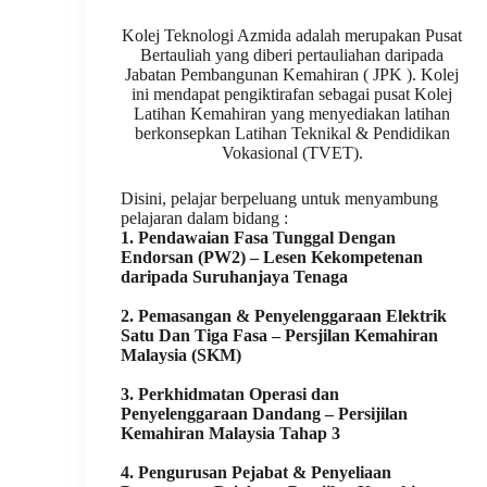
Kolej Teknologi Azmida adalah merupakan Pusat
Bertauliah yang diberi pertauliahan daripada
Jabatan Pembangunan Kemahiran ( JPK ). Kolej
ini mendapat pengiktirafan sebagai pusat Kolej
Latihan Kemahiran yang menyediakan latihan
berkonsepkan Latihan Teknikal & Pendidikan
Vokasional (TVET).
Disini, pelajar berpeluang untuk menyambung
pelajaran dalam bidang :
1. Pendawaian Fasa Tunggal Dengan
Endorsan (PW2) – Lesen Kekompetenan
daripada Suruhanjaya Tenaga
2. Pemasangan & Penyelenggaraan Elektrik
Satu Dan Tiga Fasa – Persjilan Kemahiran
Malaysia (SKM)
3. Perkhidmatan Operasi dan
Penyelenggaraan Dandang – Persijilan
Kemahiran Malaysia Tahap 3
4. Pengurusan Pejabat & Penyeliaan