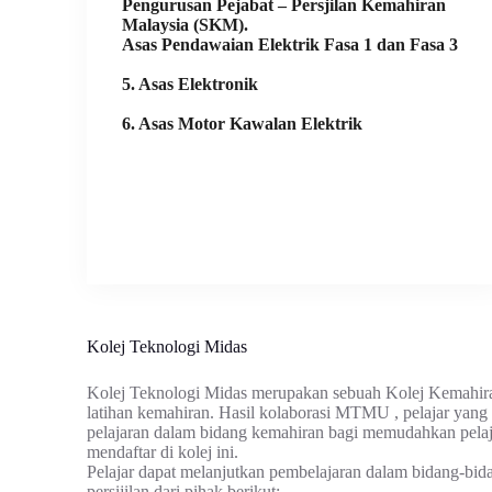
Pengurusan Pejabat – Persjilan Kemahiran
Malaysia (SKM).
Asas Pendawaian Elektrik Fasa 1 dan Fasa 3
5. Asas Elektronik
6. Asas Motor Kawalan Elektrik
Kolej Teknologi Midas
Kolej Teknologi Midas merupakan sebuah Kolej Kemahi
latihan kemahiran. Hasil kolaborasi MTMU , pelajar ya
pelajaran dalam bidang kemahiran bagi memudahkan pelaj
mendaftar di kolej ini.
Pelajar dapat melanjutkan pembelajaran dalam bidang-bida
persijilan dari pihak berikut: