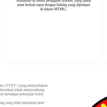
usuluddin di dalam pengajian syariah, yang mana
amat berkait rapat dengan bidang yang dipelajari
di dalam MTMU.
ran ( TVET ) yang menyediakan
ng berminat untuk menyambung
ar mendapat pekerjaan boleh
ng yang telah mendapat taraf