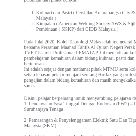
Kulinari dan Pastri ( Persijilan Antarabangsa City &
Malaysia )
Kimpalan ( American Welding Society AWS & Siji
Pembinaan ( SKKP) dari CIDB Malaysia )
Pada Julai 2020, Kolej Teknologi Midas telah memetera
bersama Persatuan Maahad Tahfiz Al Quran Negeri Pera
TVET Islamik Profesional PEMATAP. Ini menjadikan kolej
pembelajaran kemahiran dalam bidang kulinari, pastri dan
berterusan.
Ini adalah sejajar dengan matlamat pihak MTMU serta kol
setiap lepasan pelajar menjadi seorang Huffaz yang prof
pengajian dalam bidang kemahiran dan masih mengekalka
sama.
Disini, pelajar berpeluang untuk menyambung pelajaran d
1. Pendawaian Fasa Tunggal Dengan Endorsan (PW2) – 
Suruhanjaya Tenaga
2. Pemasangan & Penyelenggaraan Elektrik Satu Dan Tiga
Malaysia (SKM)